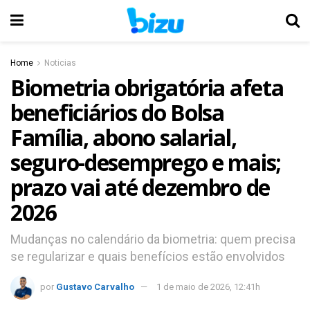
Home
Noticias
Biometria obrigatória afeta
beneficiários do Bolsa
Família, abono salarial,
seguro-desemprego e mais;
prazo vai até dezembro de
2026
Mudanças no calendário da biometria: quem precisa
se regularizar e quais benefícios estão envolvidos
por
Gustavo Carvalho
1 de maio de 2026, 12:41h