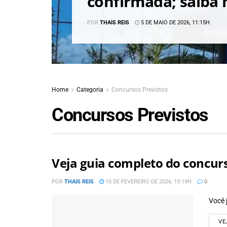
confirmada; saiba 
POR
THAIS REIS
5 DE MAIO DE 2026, 11:15H
Home
Categoria
Concursos Previstos
Concursos Previstos
Veja guia completo do concurs
POR
THAIS REIS
10 DE FEVEREIRO DE 2026, 10:19H
0
Você 
VE