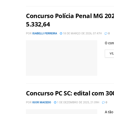
Concurso Polícia Penal MG 2025
5.332,64
POR
ISABELLI FERREIRA
18 DE MARÇO DE 2026, 07:47H
0
O con
VE
Concurso PC SC: edital com 30
POR
IGOR MACEDO
1 DE DEZEMBRO DE 2025, 21:09H
0
A tão