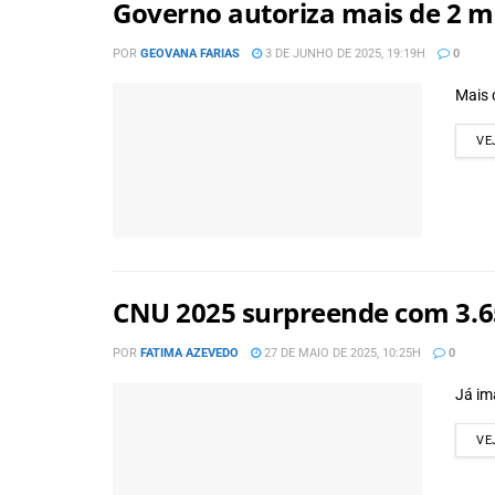
Governo autoriza mais de 2 m
POR
GEOVANA FARIAS
3 DE JUNHO DE 2025, 19:19H
0
Mais 
VE
CNU 2025 surpreende com 3.65
POR
FATIMA AZEVEDO
27 DE MAIO DE 2025, 10:25H
0
Já im
VE