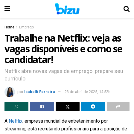
Home
Emprego
Trabalhe na Netflix: veja as
vagas disponíveis e como se
candidatar!
Netflix abre novas vagas de emprego: prepare seu
currículo.
por
Isabelli Ferreira
23 de abril de 2025, 14:52h
A
Netflix
, empresa mundial de entretenimento por
streaming, está recrutando profissionais para a posição de