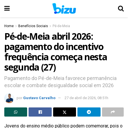
Home
Benefícios Sociais
Pé-de-Meia
Pé-de-Meia abril 2026:
pagamento do incentivo
frequência começa nesta
segunda (27)
Pagamento do Pé-de-Meia favorece permanência
escolar e combate desigualdade social em 2026
por
Gustavo Carvalho
27 de abril de 2026, 08:51h
Jovens do ensino médio público podem comemorar, pois o