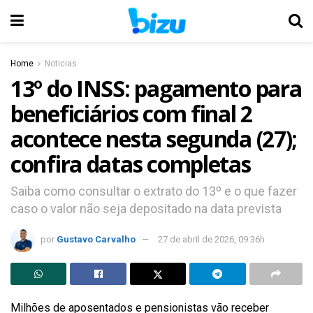
Home
Noticias
13º do INSS: pagamento para
beneficiários com final 2
acontece nesta segunda (27);
confira datas completas
Saiba como consultar o extrato do 13º e o que fazer
caso o valor não seja depositado na data prevista
por
Gustavo Carvalho
27 de abril de 2026, 09:36h
Milhões de aposentados e pensionistas vão receber