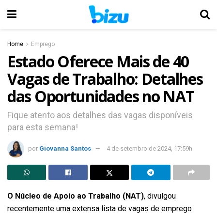
Home
Emprego
Estado Oferece Mais de 40
Vagas de Trabalho: Detalhes
das Oportunidades no NAT
Fique atento aos detalhes das vagas disponíveis
para esta semana!
por
Giovanna Santos
4 de setembro de 2024, 17:59h
O Núcleo de Apoio ao Trabalho (NAT)
, divulgou
recentemente uma extensa lista de vagas de emprego