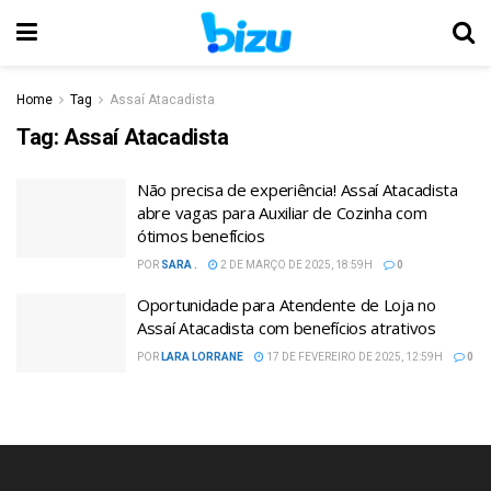
Home
Tag
Assaí Atacadista
Tag:
Assaí Atacadista
Não precisa de experiência! Assaí Atacadista
abre vagas para Auxiliar de Cozinha com
ótimos benefícios
POR
SARA .
2 DE MARÇO DE 2025, 18:59H
0
Oportunidade para Atendente de Loja no
Assaí Atacadista com benefícios atrativos
POR
LARA LORRANE
17 DE FEVEREIRO DE 2025, 12:59H
0