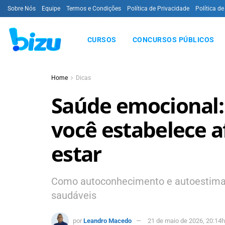
Sobre Nós
Equipe
Termos e Condições
Política de Privacidade
Política de
CURSOS
CONCURSOS PÚBLICOS
Home
Dicas
Saúde emocional:
você estabelece 
estar
Como autoconhecimento e autoestima 
saudáveis
por
Leandro Macedo
21 de maio de 2026, 20:14h