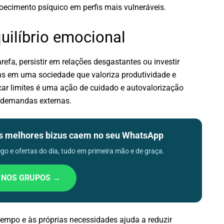
oecimento psíquico em perfis mais vulneráveis.
quilíbrio emocional
efa, persistir em relações desgastantes ou investir
s em uma sociedade que valoriza produtividade e
car limites é uma ação de cuidado e autovalorização
s demandas externas.
os melhores bizus caem no seu WhatsApp
o e ofertas do dia, tudo em primeira mão e de graça.
 NOS GRUPOS →
 tempo e às próprias necessidades ajuda a reduzir