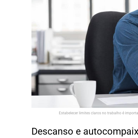
Estabelecer limites claros no trabalho é impor
Descanso e autocompaixã