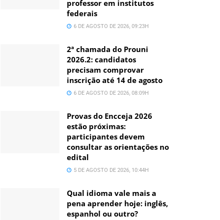
professor em institutos
federais
6 DE AGOSTO DE 2026, 09:23H
2ª chamada do Prouni
2026.2: candidatos
precisam comprovar
inscrição até 14 de agosto
6 DE AGOSTO DE 2026, 08:09H
Provas do Encceja 2026
estão próximas:
participantes devem
consultar as orientações no
edital
5 DE AGOSTO DE 2026, 10:44H
Qual idioma vale mais a
pena aprender hoje: inglês,
espanhol ou outro?