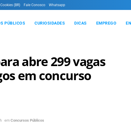
 Cookies (BR)
Fale Conosco
Whatsapp
S PÚBLICOS
CURIOSIDADES
DICAS
EMPREGO
E
oara abre 299 vagas
rgos em concurso
h
em
Concursos Públicos