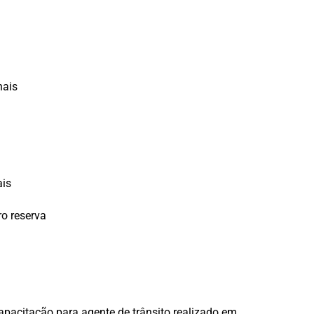
nais
ais
o reserva
apacitação para agente de trânsito realizado em