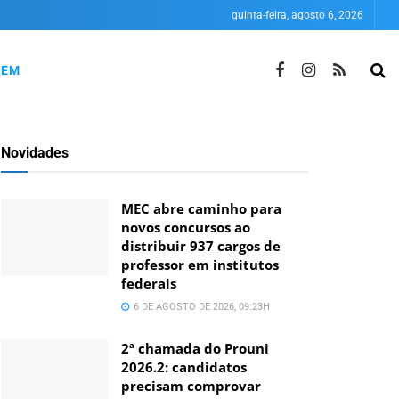
quinta-feira, agosto 6, 2026
NEM
Novidades
MEC abre caminho para
novos concursos ao
distribuir 937 cargos de
professor em institutos
federais
6 DE AGOSTO DE 2026, 09:23H
2ª chamada do Prouni
2026.2: candidatos
precisam comprovar