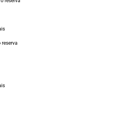
o reserva
ais
 reserva
ais