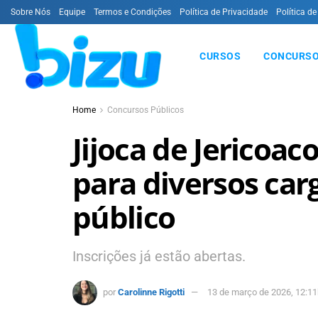
Sobre Nós
Equipe
Termos e Condições
Política de Privacidade
Política de
CURSOS
CONCURSO
Home
Concursos Públicos
Jijoca de Jericoac
para diversos ca
público
Inscrições já estão abertas.
por
Carolinne Rigotti
13 de março de 2026, 12:11