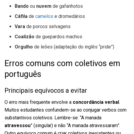
Bando
ou
nuvem
de gafanhotos
Cáfila
de
camelos
e dromedários
Vara
de porcos selvagens
Coalizão
de guepardos machos
Orgulho
de leões (adaptação do inglês “pride”)
Erros comuns com coletivos em
português
Principais equívocos a evitar
O erro mais frequente envolve a
concordância verbal
.
Muitos estudantes confundem-se ao conjugar verbos com
substantivos coletivos. Lembre-se: “A manada
atravessou
” (singular) e não “A manada atravessaram”.
Outro equívoco comum é criar coletivos inexistentes ou