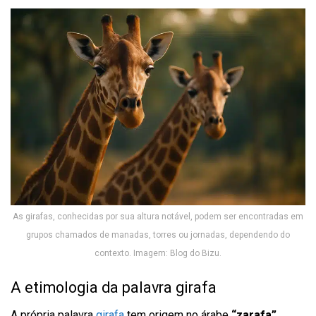
As girafas, conhecidas por sua altura notável, podem ser encontradas em
grupos chamados de manadas, torres ou jornadas, dependendo do
contexto. Imagem: Blog do Bizu.
A etimologia da palavra girafa
A própria palavra
girafa
tem origem no árabe
“zarafa”
,