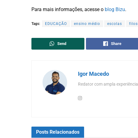
Para mais informações, acesse o
blog Bizu
.
Tags:
EDUCAÇÃO
ensino médio
escolas
filo
Send
Share
Igor Macedo
Redator com ampla experiência
Posts
Relacionados