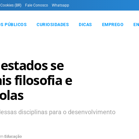
 Cookies (BR)
Fale Conosco
Whatsapp
S PÚBLICOS
CURIOSIDADES
DICAS
EMPREGO
E
 estados se
s filosofia e
olas
essas disciplinas para o desenvolvimento
em
Educação