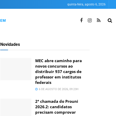
quinta-feira, agosto 6, 2026
NEM
Novidades
MEC abre caminho para
novos concursos ao
distribuir 937 cargos de
professor em institutos
federais
6 DE AGOSTO DE 2026, 09:23H
2ª chamada do Prouni
2026.2: candidatos
precisam comprovar