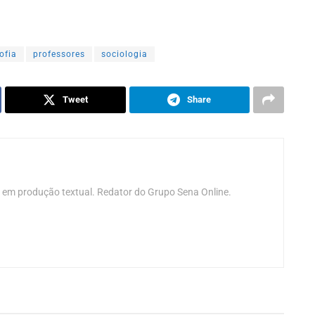
sofia
professores
sociologia
Tweet
Share
 em produção textual. Redator do Grupo Sena Online.